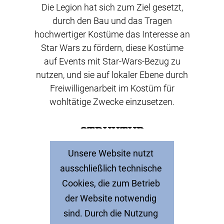
Die Legion hat sich zum Ziel gesetzt,
durch den Bau und das Tragen
hochwertiger Kostüme das Interesse an
Star Wars zu fördern, diese Kostüme
auf Events mit Star-Wars-Bezug zu
nutzen, und sie auf lokaler Ebene durch
Freiwilligenarbeit im Kostüm für
wohltätige Zwecke einzusetzen.
STRUKTUR
Unsere Website nutzt
Die 501st Legion ist nach Ländern in
ausschließlich technische
Untereinheiten unterteilt. Je nach
Cookies, die zum Betrieb
Mitgliederzahl gibt es in jedem Land, in
der Website notwendig
dem die Legion vertreten ist, einen
sind. Durch die Nutzung
Outpost oder eine (oder mehrere)