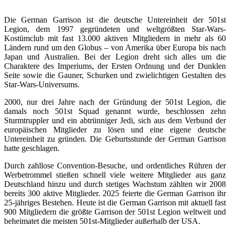
Die German Garrison ist die deutsche Untereinheit der 501st
Legion, dem 1997 gegründeten und weltgrößten Star-Wars-
Kostümclub mit fast 13.000 aktiven Mitgliedern in mehr als 60
Ländern rund um den Globus – von Amerika über Europa bis nach
Japan und Australien. Bei der Legion dreht sich alles um die
Charaktere des Imperiums, der Ersten Ordnung und der Dunklen
Seite sowie die Gauner, Schurken und zwielichtigen Gestalten des
Star-Wars-Universums.
2000, nur drei Jahre nach der Gründung der 501st Legion, die
damals noch 501st Squad genannt wurde, beschlossen zehn
Sturmtruppler und ein abtrünniger Jedi, sich aus dem Verbund der
europäischen Mitglieder zu lösen und eine eigene deutsche
Untereinheit zu gründen. Die Geburtsstunde der German Garrison
hatte geschlagen.
Durch zahllose Convention-Besuche, und ordentliches Rühren der
Werbetrommel stießen schnell viele weitere Mitglieder aus ganz
Deutschland hinzu und durch stetiges Wachstum zählten wir 2008
bereits 300 aktive Mitglieder. 2025 feierte die German Garrison ihr
25-jähriges Bestehen. Heute ist die German Garrison mit aktuell fast
900 Mitgliedern die größte Garrison der 501st Legion weltweit und
beheimatet die meisten 501st-Mitglieder außerhalb der USA.